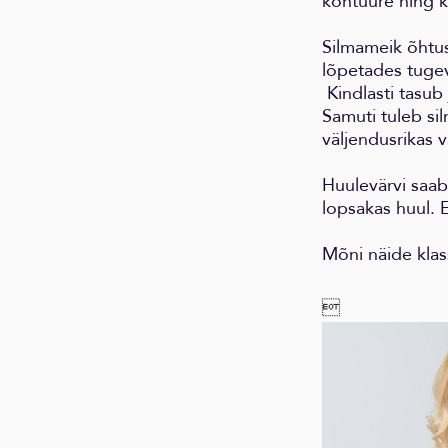
kontuure ning k
Silmameik õhtuse
lõpetades tugev
Kindlasti tasub
Samuti tuleb si
väljendusrikas 
Huulevärvi saab
lopsakas huul. Ei
Mõni näide klass
