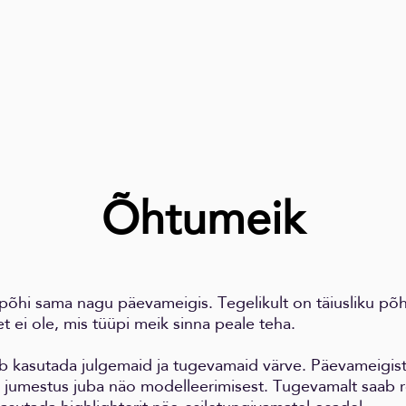
Õhtumeik
õhi sama nagu päevameigis. Tegelikult on täiusliku põ
t ei ole, mis tüüpi meik sinna peale teha.
b kasutada julgemaid ja tugevamaid värve. Päevameigis
 jumestus juba näo modelleerimisest. Tugevamalt saab 