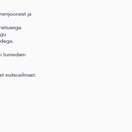
nerijoonest ja
nnetusega.
lgu
adega.
või tumedam
st suitsusilmast.