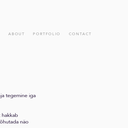
ABOUT
PORTFOLIO
CONTACT
hja tegemine iga
t hakkab
rõhutada näo