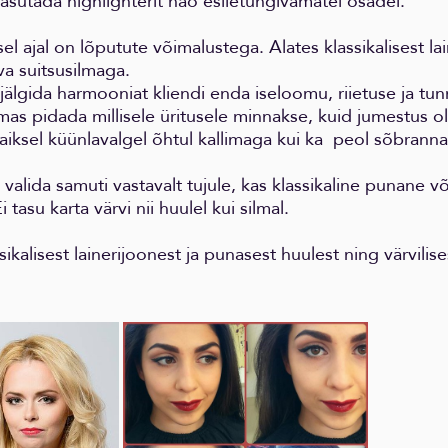
asutada highlighterit näo esiletungivamatel osadel.
l ajal on lõputute võimalustega. Alates klassikalisest lai
a suitsusilmaga.
 jälgida harmooniat kliendi enda iseloomu, riietuse ja tu
lmas pidada millisele üritusele minnakse, kuid jumestus o
vaiksel küünlavalgel õhtul kallimaga kui ka peol sõbrann
 valida samuti vastavalt tujule, kas klassikaline punane 
 tasu karta värvi nii huulel kui silmal.
ikalisest lainerijoonest ja punasest huulest ning värvilise